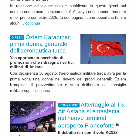
In relazione ad alcune notizie pubblicate in questi giorni sui
risultati economico-finanziari di ITA Airways nel secondo trimestre
e nel primo semestre 2026, la compagnia ritiene opportuno fornire
alcuni...
continua
Özlem Karapınar,
DIFESA
prima donna generale
dell’aeronautica turca
Yas approva un pacchetto di
promozioni che ridisegna i vertici
militari di Ankara
Con decorrenza 30 agosto, l’aeronautica militare turca avrà per la
prima volta una donna nel novero dei propri generali: Ozlem
Karapinar. Il provvedimento è stato deliberato dal consiglio
militare sup...
continua
Atterraggio al T3.
COMPAGNIE
Air Astana si è trasferita
nel nuovo terminal
aeroporto Francoforte
Il debutto ieri con il volo KC922