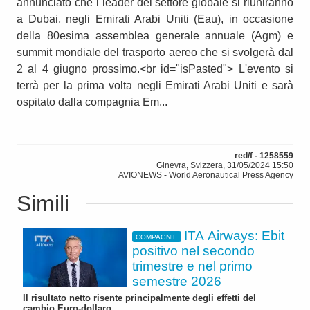
annunciato che i leader del settore globale si riuniranno
a Dubai, negli Emirati Arabi Uniti (Eau), in occasione
della 80esima assemblea generale annuale (Agm) e
summit mondiale del trasporto aereo che si svolgerà dal
2 al 4 giugno prossimo.<br id="isPasted"> L'evento si
terrà per la prima volta negli Emirati Arabi Uniti e sarà
ospitato dalla compagnia Em...
red/f - 1258559
Ginevra, Svizzera, 31/05/2024 15:50
AVIONEWS - World Aeronautical Press Agency
Simili
ITA Airways: Ebit
COMPAGNIE
positivo nel secondo
trimestre e nel primo
semestre 2026
Il risultato netto risente principalmente degli effetti del
cambio Euro-dollaro