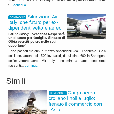
frutto di un accordo strategico decennale siglato in questi giorni
t...
continua
Situazione Air
COMPAGNIE
Italy: che futuro per ex-
dipendenti vettore aereo
Farina (M5S): "Scadenza Naspi sarà
un disastro per famiglie. Sindaco di
Olbia eserciti potere nelle sedi
opportune"
Sono passati tre anni e mezzo abbondanti (dall'11 febbraio 2020)
dal licenziamento di 1500 lavoratori, di cui circa 600 in Sardegna,
dell'ex-vettore aereo Air Italy; una minima parte sono stati
riassunti...
continua
Simili
Cargo aereo,
COMPAGNIE
crollano i noli a luglio:
frenato il commercio con
l'Asia