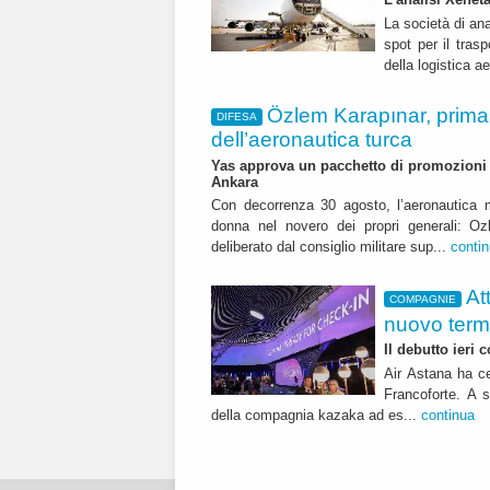
La società di ana
spot per il trasp
della logistica a
Özlem Karapınar, prim
DIFESA
dell’aeronautica turca
Yas approva un pacchetto di promozioni ch
Ankara
Con decorrenza 30 agosto, l’aeronautica m
donna nel novero dei propri generali: Oz
deliberato dal consiglio militare sup...
conti
At
COMPAGNIE
nuovo term
Il debutto ieri
Air Astana ha ce
Francoforte. A s
della compagnia kazaka ad es...
continua