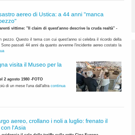
sastro aereo di Ustica: a 44 anni "manca
pezzo"
enti vittime: "Il claim di quest'anno descrive la cruda realtà" -
pezzo. Questo il tema con cui quest'anno si celebra il ricordo della
. Sono passati 44 anni da quanto avvenne l'incidente aereo costato la
nua
na visita il Museo per la
del 2 agosto 1980 -FOTO
iù di un mese l'una dall'altra
continua
rgo aereo, crollano i noli a luglio: frenato il
con l'Asia
 evidenzia il calo delle tariffe sulla rotta Cina-Europa