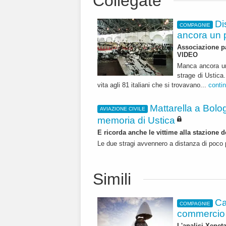
Collegate
Di
COMPAGNIE
ancora un 
Associazione par
VIDEO
Manca ancora un 
strage di Ustica
vita agli 81 italiani che si trovavano...
conti
Mattarella a Bolog
AVIAZIONE CIVILE
memoria di Ustica
E ricorda anche le vittime alla stazione 
Le due stragi avvennero a distanza di poco p
Simili
Ca
COMPAGNIE
commercio 
L'analisi Xeneta