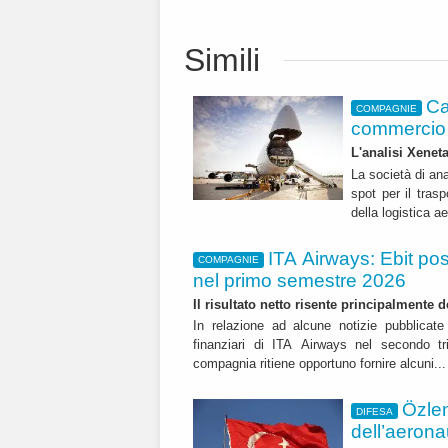
Simili
Ca
COMPAGNIE
commercio 
L'analisi Xeneta
La società di ana
spot per il trasp
della logistica a
ITA Airways: Ebit pos
COMPAGNIE
nel primo semestre 2026
Il risultato netto risente principalmente 
In relazione ad alcune notizie pubblicate 
finanziari di ITA Airways nel secondo t
compagnia ritiene opportuno fornire alcuni..
Özle
DIFESA
dell’aerona