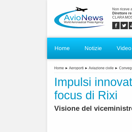
Non riceve 
Direttore r
CLARA MOS
Home
Notizie
Video
Home
►
Aeroporti
►
Aviazione civile
►
Conveg
Impulsi innovati
focus di Rixi
Visione del viceministr