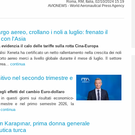
Roma, RM, Italia, 02/10/2024 15:19
AVIONEWS - World Aeronautical Press Agency
rgo aereo, crollano i noli a luglio: frenato il
con l'Asia
 evidenzia il calo delle tariffe sulla rotta Cina-Europa
lisi Xeneta ha certificato un netto rallentamento nella crescita dei noli
orto aereo merci a livello globale durante il mese di luglio. Il settore
erea...
continua
itivo nel secondo trimestre e
degli effetti del cambio Euro-dollaro
in questi giorni sui risultati economico-
rimestre e nel primo semestre 2026, la
.
continua
m Karapınar, prima donna generale
utica turca