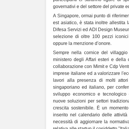
governativi e del settore del private eq
A Singapore, ormai punto di riferiment
est asiatico, è stata inoltre allestita
Difesa Servizi ed ADI Design Museum,
selezione di oltre 100 pezzi iconi
oppure la menzione d’onore.
Sempre nella cornice del villaggio 
ministero degli Affari esteri e dell
collaborazione con Mimit e Cdp Ventur
imprese italiane ed a valorizzare l'ec
lavori alla presenza di molti attor
singaporiano ed italiano, per confe
sviluppo economico e tecnologico d
nuove soluzioni per settori tradizio
crescita sostenibile. È un momento 
inserito nel calendario delle attivi
necessità di aggiornare la normativa 
relativa alle startup il cosiddetto "Ital