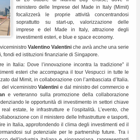
ministero delle Imprese del Made in Italy (Mimit)
focalizzerà le proprie attività concentrandosi
soprattutto su start-up, valorizzazione delle
imprese e del Made in Italy, attrazione degli
investimenti esteri, e blue e space economy.
 viceministro
Valentino
Valentini
che avrà anche una serie
, fondi ed istituzioni finanziarie di Singapore.
e in Italia: Dove l’innovazione incontra la tradizione” il
timenti esteri che accompagna il tour Vespucci in tutte le
zato dal Mimit, in collaborazione con l’ambasciata d’Italia.
i del viceministro
Valentini
e dal ministro del commercio e
an
e verteranno sulla promozione della collaborazione
denziando le opportunità di investimento in settori chiave
 real estate, le infrastrutture e l'ospitalità. L’evento, che
laborazione con il ministero delle Infrastrutture e tasporti,
re in Italia, approfondendo il clima degli investimenti ed il
fermandosi sul potenziale per le partnership future. Tra i
cco dell'industria italiana e singaporiana, rappresentanti