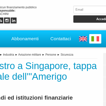
alcun finanziamento pubblico
esponsabile:
CHINI
Abbonamenti
Contattaci
►
Industria
►
Aviazione militare
►
Persone
►
Sicurezza
istro a Singapore, tappa
ale dell'"Amerigo
i ed istituzioni finanziarie