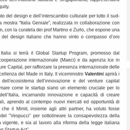
uity.
o del design e dell’interscambio culturale per tutto il sud-
 la mostra “Italia Geniale”, realizzata in collaborazione con
 con la curatela dei prof Martino e Zurlo, che espone una
ci del design italiano che hanno vinto o compasso d’oro
Italia si terrà il Global Startup Program, promosso dal
a cooperazione internazionale (Maeci) e da agenzia Ice in
e Capital, per rafforzare la presenza internazionale delle
cellenza del Made in Italy. Il viceministro
Valentini
aprirà i
i dell'ecosistema dell'innovazione e del venture capital
rmare come le startup siano un elemento cruciale per lo
ell’Italia, incarnando innovazione e capacità di creare
nali, aprendo al contempo nuovi mercati ed opportunità di
che il Mimit, insieme agli altri partner, ha voluto fosse
tà del "Vespucci" per sottolineare la consapevolezza della
vigente, e sia al lavoro alla riforma della legge italiana
ian Startup Act".