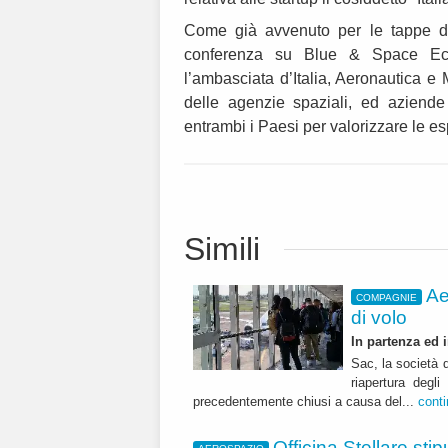
Come già avvenuto per le tappe di
conferenza su Blue & Space Eco
l’ambasciata d’Italia, Aeronautica e 
delle agenzie spaziali, ed aziende 
entrambi i Paesi per valorizzare le es
Simili
Ae
COMPAGNIE
di volo
In partenza ed i
Sac, la società 
riapertura degl
precedentemente chiusi a causa del...
cont
Officina Stellare st