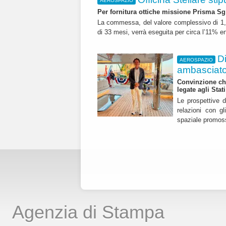
AEROSPAZIO
Per fornitura ottiche missione Prisma Sg
La commessa, del valore complessivo di 1,8
di 33 mesi, verrà eseguita per circa l’11% en
D
AEROSPAZIO
ambasciato
Convinzione che
legate agli Stati
Le prospettive d
relazioni con g
spaziale promoss
Agenzia di Stampa