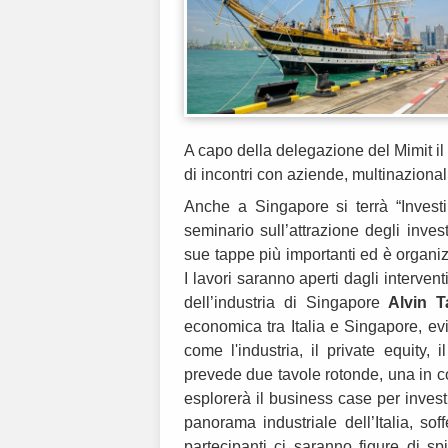
A capo della delegazione del Mimit il
di incontri con aziende, multinazionali
Anche a Singapore si terrà “Investir
seminario sull’attrazione degli inves
sue tappe più importanti ed è organiz
I lavori saranno aperti dagli intervent
dell’industria di Singapore
Alvin T
economica tra Italia e Singapore, evi
come l'industria, il private equity, il
prevede due tavole rotonde, una in col
esplorerà il business case per investi
panorama industriale dell’Italia, sof
partecipanti ci saranno figure di spi