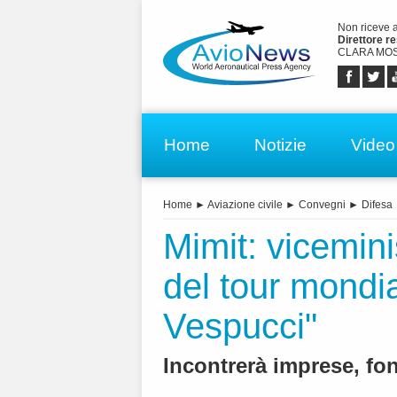
Non riceve 
Direttore r
CLARA MOS
Home
Notizie
Video
Home
►
Aviazione civile
►
Convegni
►
Difesa
Mimit: vicemin
del tour mondi
Vespucci"
Incontrerà imprese, fond