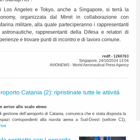
 Los Angeles e Tokyo, anche a Singapore, si terrà la
nomy, organizzata dal Mimit in collaborazione con
Marina militare, alla quale parteciperanno i rappresentanti
astronautiche, rappresentanti della Difesa e relatori di
perienze e trovare punti di incontro e di lavoro comune.
red/f - 1260763
Singapore, 24/10/2024 13:04
AVIONEWS - World Aeronautical Press Agency
roporto Catania (2): ripristinate tutte le attività
n arrivo allo scalo etneo
di gestione dell’aeroporto di Catania, comunica che è stata disposta la
i spazi corrispondenti alla nuvola aerea a Sud-Ovest (settore C1),
inua
ipula contratto con Leonardo