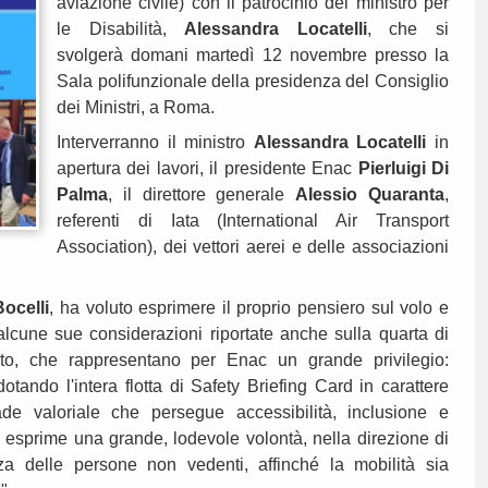
aviazione civile) con il patrocinio del ministro per
le Disabilità,
Alessandra Locatelli
, che si
svolgerà domani martedì 12 novembre presso la
Sala polifunzionale della presidenza del Consiglio
dei Ministri, a Roma.
Interverranno il ministro
Alessandra Locatelli
in
apertura dei lavori, il presidente Enac
Pierluigi Di
Palma
, il direttore generale
Alessio Quaranta
,
referenti di Iata (International Air Transport
Association), dei vettori aerei e delle associazioni
ocelli
, ha voluto esprimere il proprio pensiero sul volo e
 alcune sue considerazioni riportate anche sulla quarta di
to, che rappresentano per Enac un grande privilegio:
dotando l'intera flotta di Safety Briefing Card in carattere
iade valoriale che persegue accessibilità, inclusione e
a esprime una grande, lodevole volontà, nella direzione di
 delle persone non vedenti, affinché la mobilità sia