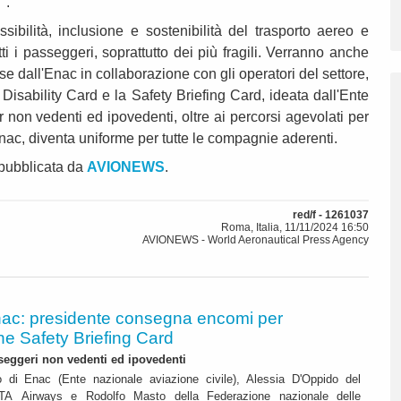
".
ssibilità, inclusione e sostenibilità del trasporto aereo e
tutti i passeggeri, soprattutto dei più fragili. Verranno anche
se dall'Enac in collaborazione con gli operatori del settore,
 Disability Card e la Safety Briefing Card, ideata dall'Ente
er non vedenti ed ipovedenti, oltre ai percorsi agevolati per
Enac, diventa uniforme per tutte le compagnie aderenti.
 pubblicata da
AVIONEWS
.
red/f - 1261037
Roma, Italia, 11/11/2024 16:50
AVIONEWS - World Aeronautical Press Agency
ac: presidente consegna encomi per
ne Safety Briefing Card
seggeri non vedenti ed ipovedenti
di Enac (Ente nazionale aviazione civile), Alessia D'Oppido del
ITA Airways e Rodolfo Masto della Federazione nazionale delle