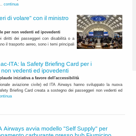
...
continua
 di volare" con il ministro
le per non vedenti ed ipovedenti
i diritti dei passeggeri con disabilità o a
no il trasporto aereo, sono i temi principali
ac-ITA: la Safety Briefing Card per i
 non vedenti ed ipovedenti
laude iniziativa a favore dell'accessibilità
onale aviazione civile) ed ITA Airways hanno sviluppato la nuova
afety Briefing Card creata a sostegno dei passeggeri non vedenti ed
ontinua
A Airways avvia modello "Self Supply" per
onamento carburante presso hub Fiumicino