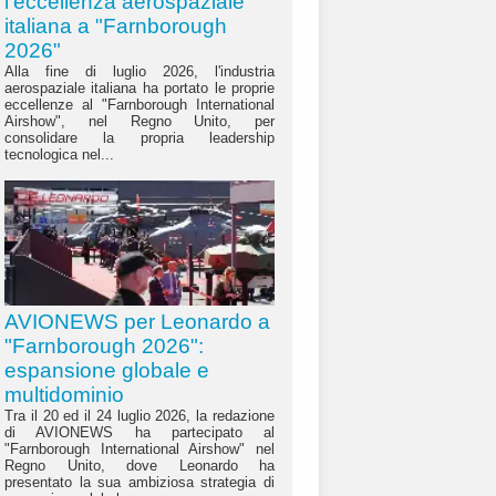
l'eccellenza aerospaziale
italiana a "Farnborough
2026"
Alla fine di luglio 2026, l'industria
aerospaziale italiana ha portato le proprie
eccellenze al "Farnborough International
Airshow", nel Regno Unito, per
consolidare la propria leadership
tecnologica nel...
AVIONEWS per Leonardo a
"Farnborough 2026":
espansione globale e
multidominio
Tra il 20 ed il 24 luglio 2026, la redazione
di AVIONEWS ha partecipato al
"Farnborough International Airshow" nel
Regno Unito, dove Leonardo ha
presentato la sua ambiziosa strategia di