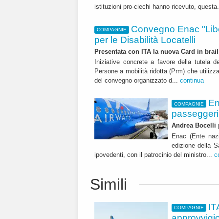
istituzioni pro-ciechi hanno ricevuto, questa
Convegno Enac "Liberi
COMPAGNIE
per le Disabilità Locatelli
Presentata con ITA la nuova Card in brail
Iniziative concrete a favore della tutela de
Persone a mobilità ridotta (Prm) che utilizza
del convegno organizzato d...
continua
En
COMPAGNIE
passeggeri
Andrea Bocelli p
Enac (Ente nazi
edizione della S
ipovedenti, con il patrocinio del ministro...
c
Simili
IT
COMPAGNIE
approvvigi