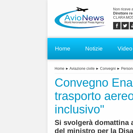
Non riceve 
Direttore r
CLARA MOS
Home
Notizie
Video
Home
►
Aviazione civile
►
Convegni
►
Person
Convegno Enac 
trasporto aere
inclusivo"
Si svolgerà domattina a
del ministro per la Disa