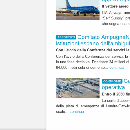
Il vettore aereo
ITA Airways ann
“Self Supply” pr
che segna una sv
Comitato AmpugnaNO
AEROPORTI
istituzioni escano dall'ambiguità
Con l'avvio della Confernza dei servizi la
Con l'avvio della Conferenza dei servizi, l
in una fase decisiva. Destinare 34 milioni di
84.000 metri cubi di cemento...
continua
Ga
COMPAGNIE
operativa
Entro il 2030 f
La corte d’appell
della pista di emergenza di Londra-Gatwic
scalo...
continua