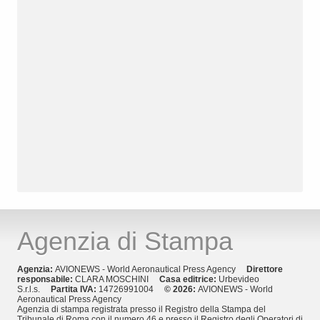
Agenzia di Stampa
Agenzia:
AVIONEWS - World Aeronautical Press Agency
Direttore
responsabile:
CLARA MOSCHINI
Casa editrice:
Urbevideo
S.r.l.s.
Partita IVA:
14726991004
© 2026:
AVIONEWS - World
Aeronautical Press Agency
Agenzia di stampa registrata presso il Registro della Stampa del
Tribunale di Roma con il numero 46 e presso il Registro degli Operatori di