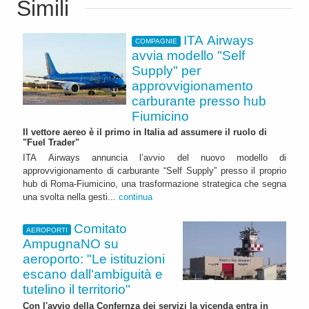
Simili
ITA Airways
COMPAGNIE
avvia modello "Self
Supply" per
approvvigionamento
carburante presso hub
Fiumicino
Il vettore aereo è il primo in Italia ad assumere il ruolo di
"Fuel Trader"
ITA Airways annuncia l’avvio del nuovo modello di
approvvigionamento di carburante “Self Supply” presso il proprio
hub di Roma-Fiumicino, una trasformazione strategica che segna
una svolta nella gesti...
continua
Comitato
AEROPORTI
AmpugnaNO su
aeroporto: "Le istituzioni
escano dall'ambiguità e
tutelino il territorio"
Con l'avvio della Confernza dei servizi la vicenda entra in