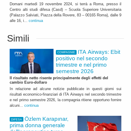
Domani martedì 19 novembre 2024, si terrà a Roma, presso il
Centro alti studi difesa (Casd) – Scuola Superiore Universitaria
(Palazzo Salviati, Piazza della Rovere, 83 – 00165 Roma), dalle 9
alle 16, i...
continua
Simili
ITA Airways: Ebit
COMPAGNIE
positivo nel secondo
trimestre e nel primo
semestre 2026
Il risultato netto risente principalmente degli effetti del
cambio Euro-dollaro
In relazione ad alcune notizie pubblicate in questi giorni sui
risultati economico-finanziari di ITA Airways nel secondo trimestre
e nel primo semestre 2026, la compagnia ritiene opportuno fornire
alcuni...
continua
Özlem Karapınar,
DIFESA
prima donna generale