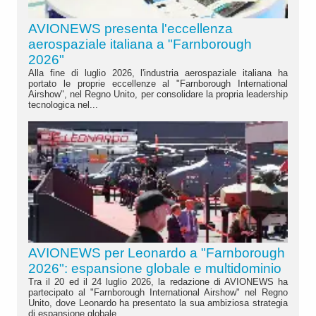
AVIONEWS presenta l'eccellenza
aerospaziale italiana a "Farnborough
2026"
Alla fine di luglio 2026, l'industria aerospaziale italiana ha
portato le proprie eccellenze al "Farnborough International
Airshow", nel Regno Unito, per consolidare la propria leadership
tecnologica nel...
AVIONEWS per Leonardo a "Farnborough
2026": espansione globale e multidominio
Tra il 20 ed il 24 luglio 2026, la redazione di AVIONEWS ha
partecipato al "Farnborough International Airshow" nel Regno
Unito, dove Leonardo ha presentato la sua ambiziosa strategia
di espansione globale....