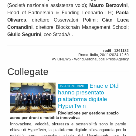
(Società nazionale assistenza volo);
Mauro Berzovini
,
Head of Partnership & Funding Leonardo LH;
Paola
Olivares
, direttore Osservatori Polimi;
Gian Luca
Comandini
, direttore Blockchain Management School;
Giulio Segurini
, ceo StradaAi.
red/f - 1261182
Roma, italia, 20/11/2024 12:50
AVIONEWS - World Aeronautical Press Agency
Collegate
Enac e Dtd
AVIAZIONE CIVILE
hanno presentato
piattaforma digitale
HyperTwin
Rivoluzione per gestione spazio
aereo per droni e mobilità innovativa
Innovazione, velocità, sicurezza e sostenibilità sono le parole
chiave di HyperTwin, la piattaforma digitale all'avanguardia per la
mobilità aerea innovativa ideata dal Dipartimento per la