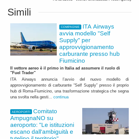
Simili
ITA Airways
COMPAGNIE
avvia modello "Self
Supply" per
approvvigionamento
carburante presso hub
Fiumicino
Il vettore aereo è il primo in Italia ad assumere il ruolo di
"Fuel Trader"
ITA Airways annuncia l’avvio del nuovo modello di
approvvigionamento di carburante “Self Supply” presso il proprio
hub di Roma-Fiumicino, una trasformazione strategica che segna
una svolta nella gesti...
continua
Comitato
AEROPORTI
AmpugnaNO su
aeroporto: "Le istituzioni
escano dall'ambiguità e
tutelino il territorio"