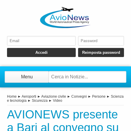
Menu
Home
►
Aeroporti
►
Aviazione civile
►
Convegni
►
Persone
►
Scienza
e tecnologia
►
Sicurezza
►
Video
AVIONEWS presente
a Bari al convegno su