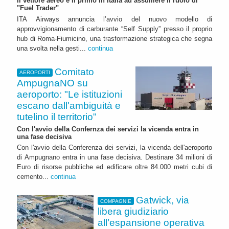
Il vettore aereo è il primo in Italia ad assumere il ruolo di
"Fuel Trader"
ITA Airways annuncia l’avvio del nuovo modello di
approvvigionamento di carburante “Self Supply” presso il proprio
hub di Roma-Fiumicino, una trasformazione strategica che segna
una svolta nella gesti...
continua
Comitato
AEROPORTI
AmpugnaNO su
aeroporto: "Le istituzioni
escano dall'ambiguità e
tutelino il territorio"
Con l'avvio della Confernza dei servizi la vicenda entra in
una fase decisiva
Con l'avvio della Conferenza dei servizi, la vicenda dell'aeroporto
di Ampugnano entra in una fase decisiva. Destinare 34 milioni di
Euro di risorse pubbliche ed edificare oltre 84.000 metri cubi di
cemento...
continua
Gatwick, via
COMPAGNIE
libera giudiziario
all’espansione operativa