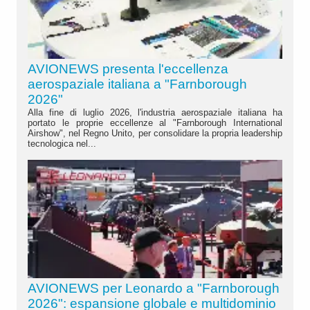
AVIONEWS presenta l'eccellenza
aerospaziale italiana a "Farnborough
2026"
Alla fine di luglio 2026, l'industria aerospaziale italiana ha
portato le proprie eccellenze al "Farnborough International
Airshow", nel Regno Unito, per consolidare la propria leadership
tecnologica nel...
AVIONEWS per Leonardo a "Farnborough
2026": espansione globale e multidominio