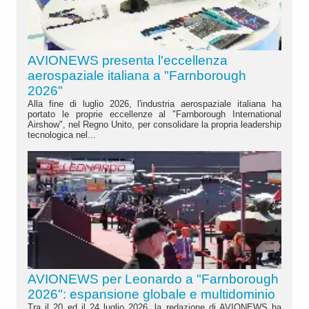
AVIONEWS presenta l'eccellenza
aerospaziale italiana a "Farnborough
2026"
Alla fine di luglio 2026, l'industria aerospaziale italiana ha
portato le proprie eccellenze al "Farnborough International
Airshow", nel Regno Unito, per consolidare la propria leadership
tecnologica nel...
AVIONEWS per Leonardo a "Farnborough
2026": espansione globale e multidominio
Tra il 20 ed il 24 luglio 2026, la redazione di AVIONEWS ha