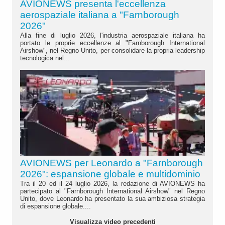
AVIONEWS presenta l'eccellenza
aerospaziale italiana a "Farnborough
2026"
Alla fine di luglio 2026, l'industria aerospaziale italiana ha
portato le proprie eccellenze al "Farnborough International
Airshow", nel Regno Unito, per consolidare la propria leadership
tecnologica nel...
AVIONEWS per Leonardo a "Farnborough
2026": espansione globale e multidominio
Tra il 20 ed il 24 luglio 2026, la redazione di AVIONEWS ha
partecipato al "Farnborough International Airshow" nel Regno
Unito, dove Leonardo ha presentato la sua ambiziosa strategia
di espansione globale....
Visualizza video precedenti