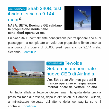
Saab 340B, test
AEROSPAZIO
ibrido-elettrico a 9.144
metri
NASA, BETA, Boeing e GE validano
la propulsione ibrida nelle
condizioni operative reali
Un Saab 340B normalmente configurabile per trasportare fino a 39
passeggeri ha completato un volo con propulsione ibrido-elettrica
alla quota di crociera di 30.000 piedi, pari a circa 9.144 metri.
Secondo...
continua
Tewolde
COMPAGNIE
Gebremariam nominato
nuovo CEO di Air India
L’ex Ethiopian Airlines guiderà il
rilancio operativo e l’espansione
internazionale del vettore indiano
Air India affida a Tewolde Gebremariam la guida della propria
prossima fase di crescita, dopo le dimissioni di Campbell Wilson,
amministratore delegato dal ritorno della compagnia sotto il
controllo...
continua