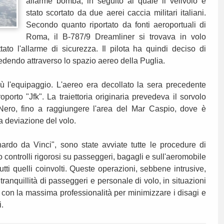
allarme bomba, in seguito al quale il velivolo è
stato scortato da due aerei caccia militari italiani.
Secondo quanto riportato da fonti aeroportuali di
Roma, il B-787/9 Dreamliner si trovava in volo
to l'allarme di sicurezza. Il pilota ha quindi deciso di
cedendo attraverso lo spazio aereo della Puglia.
 l'equipaggio. L'aereo era decollato la sera precedente
oporto "Jfk". La traiettoria originaria prevedeva il sorvolo
 Nero, fino a raggiungere l'area del Mar Caspio, dove è
a deviazione del volo.
nardo da Vinci", sono state avviate tutte le procedure di
o controlli rigorosi su passeggeri, bagagli e sull'aeromobile
utti quelli coinvolti. Queste operazioni, sebbene intrusive,
tranquillità di passeggeri e personale di volo, in situazioni
to con la massima professionalità per minimizzare i disagi e
i.