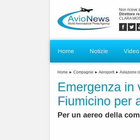
Non riceve 
Direttore r
CLARA MOS
Home
Notizie
Video
Home
►
Compagnie
►
Aeroporti
►
Aviazione ci
Emergenza in v
Fiumicino per
Per un aereo della com