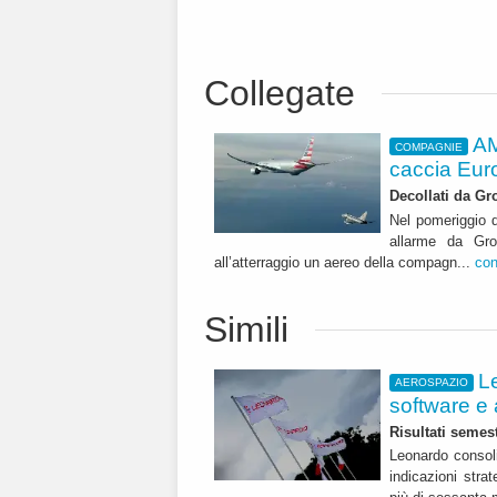
Collegate
AM
COMPAGNIE
caccia Euro
Decollati da G
Nel pomeriggio di
allarme da Gro
all’atterraggio un aereo della compagn...
con
Simili
L
AEROSPAZIO
software e 
Risultati semest
Leonardo consoli
indicazioni str