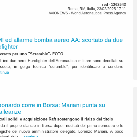
red - 1262543
Roma, RM, Italia, 23/02/2025 17:11
AVIONEWS - World Aeronautical Press Agency
I ed allarme bomba aereo AA: scortato da due
fighter
rosseto per uno "Scramble"- FOTO
 ieri due aerei Eurofighter dell’Aeronautica militare sono decollati su
sseto, in gergo tecnico “scramble”, per identificare e condurre
tinua
eonardo corre in Borsa: Mariani punta su
alleanze
rali solidi e acquisizione Raft sostengono il rialzo del titolo
da il proprio slancio in Borsa dopo i risultati del primo semestre e le
ategiche del nuovo amministratore delegato, Lorenzo Mariani. A poco