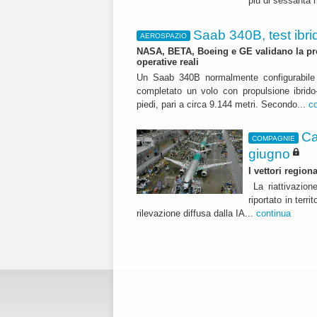
più di sessanta m
Saab 340B, test ibrid
AEROSPAZIO
NASA, BETA, Boeing e GE validano la pro
operative reali
Un Saab 340B normalmente configurabile 
completato un volo con propulsione ibrido-
piedi, pari a circa 9.144 metri. Secondo...
c
Ca
COMPAGNIE
giugno
I vettori regio
La riattivazion
riportato in terr
rilevazione diffusa dalla IA...
continua