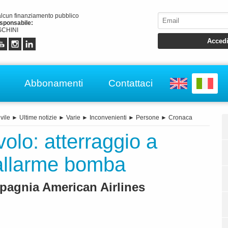
alcun finanziamento pubblico
esponsabile:
CHINI
Abbonamenti
Contattaci
vile
►
Ultime notizie
►
Varie
►
Inconvenienti
►
Persone
►
Cronaca
olo: atterraggio a
 allarme bomba
pagnia American Airlines