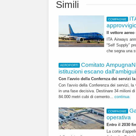
Simili
IT
COMPAGNIE
approvvigi
Il vettore aereo
ITA Airways ann
“Self Supply” pr
che segna una sv
Comitato AmpugnaNO
AEROPORTI
istituzioni escano dall'ambiguità
Con l'avvio della Confernza dei servizi la
Con l'avvio della Conferenza dei servizi, l
in una fase decisiva. Destinare 34 milioni di
84.000 metri cubi di cemento...
continua
Ga
COMPAGNIE
operativa
Entro il 2030 f
La corte d’appell