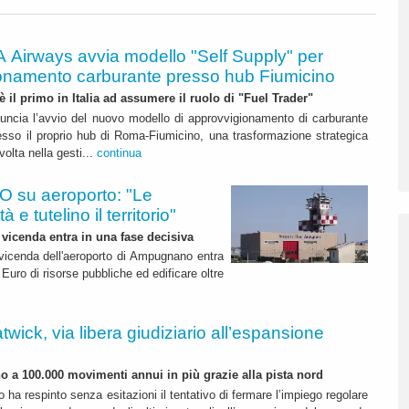
A Airways avvia modello "Self Supply" per
onamento carburante presso hub Fiumicino
 è il primo in Italia ad assumere il ruolo di "Fuel Trader"
uncia l’avvio del nuovo modello di approvvigionamento di carburante
esso il proprio hub di Roma-Fiumicino, una trasformazione strategica
olta nella gesti...
continua
 su aeroporto: "Le
 e tutelino il territorio"
 vicenda entra in una fase decisiva
a vicenda dell'aeroporto di Ampugnano entra
 Euro di risorse pubbliche ed edificare oltre
twick, via libera giudiziario all’espansione
ino a 100.000 movimenti annui in più grazie alla pista nord
o ha respinto senza esitazioni il tentativo di fermare l’impiego regolare