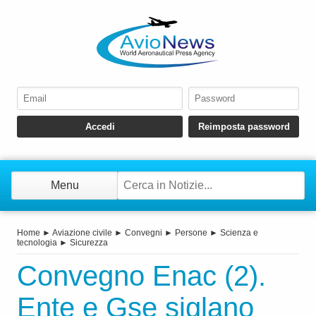
Menu
Home
►
Aviazione civile
►
Convegni
►
Persone
►
Scienza e
tecnologia
►
Sicurezza
Convegno Enac (2).
Ente e Gse siglano