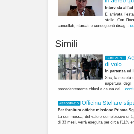
in aereo qu
Intervista all'a
È arrivata l’est
stelle. Con l’in
cancellati, ritardati e conseguenti disag...
co
Simili
Ae
COMPAGNIE
di volo
In partenza ed i
Sac, la società 
riapertura degl
precedentemente chiusi a causa del...
cont
Officina Stellare st
AEROSPAZIO
Per fornitura ottiche missione Prisma Sg
La commessa, del valore complessivo di 1,8
di 33 mesi, verrà eseguita per circa l’11% en