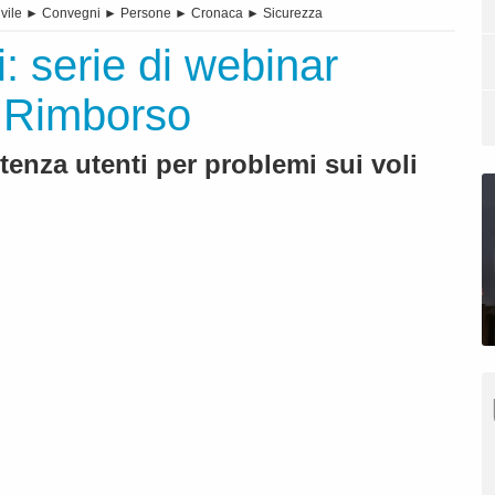
vile
►
Convegni
►
Persone
►
Cronaca
►
Sicurezza
i: serie di webinar
ia Rimborso
istenza utenti per problemi sui voli