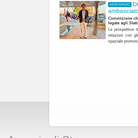
D
AEROSPAZIO
ambasciato
Convinzione che
legate agli Stati
Le prospettive d
relazioni con g
spaziale promoss