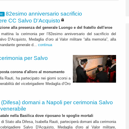
82esimo anniversario sacrificio
RE
iere CC Salvo D'Acquisto
ne alla presenza del generale Luongo e del fratello dell'eroe
 mattina la cerimonia per l’82esimo anniversario del sacrificio del
alvo D’Acquisto, Medaglia d’oro al Valor militare “alla memoria”, alla
mandante generale d...
continua
 cerimonia per Salvo
deposta corona d'alloro al monumento
lla Rauti, ha partecipato nei giorni scorsi a
enerabilità del vicebrigadiere Medaglia d’Oro
 (Difesa) domani a Napoli per cerimonia Salvo
 venerabile
natale nella Basilica dove riposano le spoglie mortali
o di Stato alla Difesa, Isabella Rauti, parteciperà domani alla cerimonia
cebrigadiere Salvo D'Acquisto, Medaglia d'oro al Valor militare,