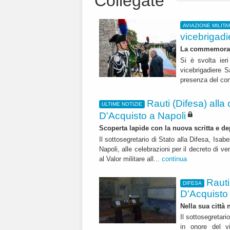
Collegate
AVIAZIONE MILITA
vicebrigad
La commemorazio
Si è svolta ieri
vicebrigadiere S
presenza del co
Rauti (Difesa) alla
ULTIME NOTIZIE
D'Acquisto a Napoli
Scoperta lapide con la nuova scritta e 
Il sottosegretario di Stato alla Difesa, Isabe
Napoli, alle celebrazioni per il decreto di v
al Valor militare all...
continua
Rauti
DIFESA
D'Acquisto
Nella sua città 
Il sottosegretari
in onore del vi