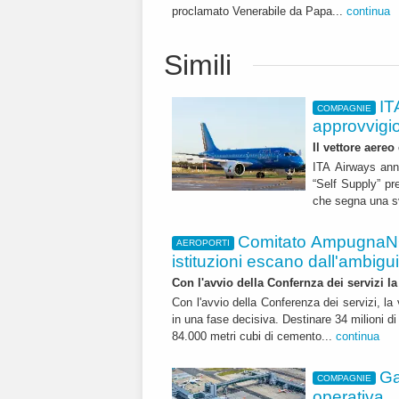
proclamato Venerabile da Papa...
continua
Simili
IT
COMPAGNIE
approvvigi
Il vettore aereo
ITA Airways ann
“Self Supply” pr
che segna una sv
Comitato AmpugnaNO
AEROPORTI
istituzioni escano dall'ambiguità
Con l'avvio della Confernza dei servizi la
Con l'avvio della Conferenza dei servizi, l
in una fase decisiva. Destinare 34 milioni di
84.000 metri cubi di cemento...
continua
Ga
COMPAGNIE
operativa