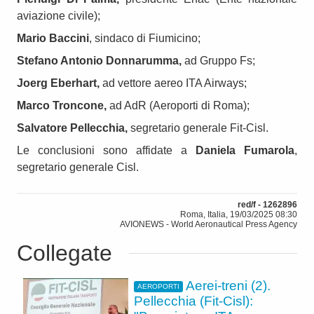
aviazione civile);
Mario Baccini
, sindaco di Fiumicino;
Stefano Antonio Donnarumma,
ad Gruppo Fs;
Joerg Eberhart,
ad vettore aereo ITA Airways;
Marco Troncone,
ad AdR (Aeroporti di Roma);
Salvatore Pellecchia,
segretario generale Fit-Cisl.
Le conclusioni sono affidate a
Daniela Fumarola
,
segretario generale Cisl.
red/f - 1262896
Roma, Italia, 19/03/2025 08:30
AVIONEWS - World Aeronautical Press Agency
Collegate
Aerei-treni (2).
AEROPORTI
Pellecchia (Fit-Cisl):