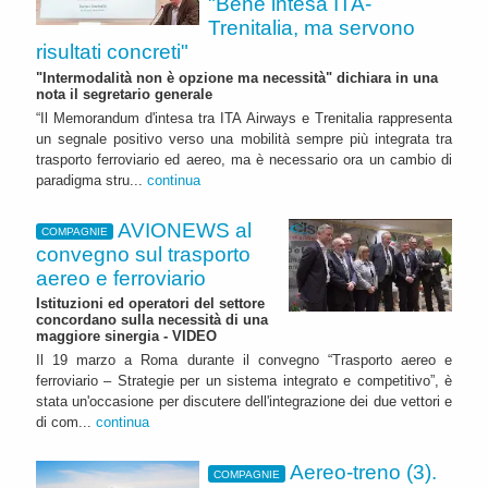
"Bene intesa ITA-
Trenitalia, ma servono
risultati concreti"
"Intermodalità non è opzione ma necessità" dichiara in una
nota il segretario generale
“Il Memorandum d'intesa tra ITA Airways e Trenitalia rappresenta
un segnale positivo verso una mobilità sempre più integrata tra
trasporto ferroviario ed aereo, ma è necessario ora un cambio di
paradigma stru...
continua
AVIONEWS al
COMPAGNIE
convegno sul trasporto
aereo e ferroviario
Istituzioni ed operatori del settore
concordano sulla necessità di una
maggiore sinergia - VIDEO
Il 19 marzo a Roma durante il convegno “Trasporto aereo e
ferroviario – Strategie per un sistema integrato e competitivo”, è
stata un'occasione per discutere dell'integrazione dei due vettori e
di com...
continua
Aereo-treno (3).
COMPAGNIE