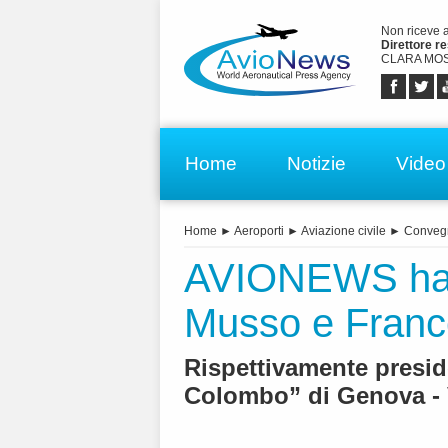
Non riceve 
Direttore r
CLARA MOS
Home
Notizie
Video
Home
►
Aeroporti
►
Aviazione civile
►
Conveg
AVIONEWS ha i
Musso e Franc
Rispettivamente presid
Colombo” di Genova -