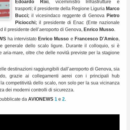
Edoardo Rixi
, viceministro Infrastrutture e
trasporti; il presidente della Regione Liguria
Marco
Bucci;
il vicesindaco reggente di Genova
Pietro
Piciocchi;
il presidente di Enac (Ente nazionale
d il presidente dell’aeroporto di Genova,
Enrico Musso
.
WS
ha intervistato
Enrico Musso
e
Francesco D’Amico
,
re generale dello scalo ligure. Durante il colloquio, si è
 e aria-mare, oltre che delle novità previste per la stagione
le destinazioni raggiungibili dall’aeroporto di Genova, sia
o, grazie ai collegamenti aerei con i principali hub
o la competitività dello scalo, non solo per la sua vicinanza
nza dei moderni controlli di sicurezza.
 pubblicate da
AVIONEWS
1
e
2
.