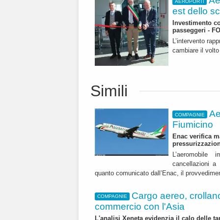
Ae
AEROPORTI
est dello s
Investimento co
passeggeri - F
L’intervento rapp
cambiare il volt
Simili
Ae
COMPAGNIE
Fiumicino
Enac verifica m
pressurizzazio
L’aeromobile i
cancellazioni 
quanto comunicato dall’Enac, il provvedime
Cargo aereo, crollano i
COMPAGNIE
commercio con l'Asia
L'analisi Xeneta evidenzia il calo delle ta