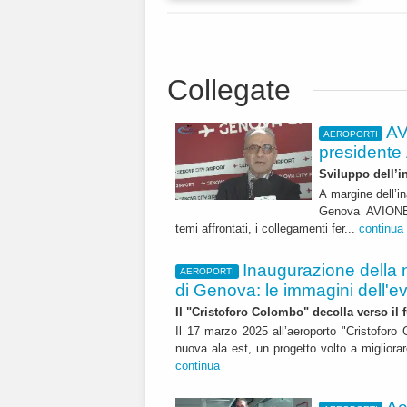
Collegate
AV
AEROPORTI
presidente
Sviluppo dell’i
A margine dell’i
Genova AVIONEW
temi affrontati, i collegamenti fer...
continua
Inaugurazione della 
AEROPORTI
di Genova: le immagini dell'e
Il "Cristoforo Colombo" decoll
Il 17 marzo 2025 all’aeroporto "Cristoforo
nuova ala est, un progetto volto a migliorare 
continua