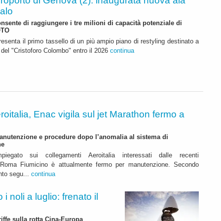
roporto di Genova (2): inaugurata nuova ala
calo
nsente di raggiungere i tre milioni di capacità potenziale di
OTO
resenta il primo tassello di un più ampio piano di restyling destinato a
o del "Cristoforo Colombo" entro il 2026
continua
roitalia, Enac vigila sul jet Marathon fermo a
anutenzione e procedure dopo l’anomalia al sistema di
ne
mpiegato sui collegamenti Aeroitalia interessati dalle recenti
a Roma Fiumicino è attualmente fermo per manutenzione. Secondo
nto segu...
continua
 noli a luglio: frenato il
riffe sulla rotta Cina-Europa