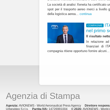
La società di analisi Xeneta ha certificato u
spot per il trasporto aereo merci a livello g
della logistica aerea...
continua
IT
COMPAGNIE
nel primo 
Il risultato net
In relazione ad 
finanziari di 
compagnia ritiene opportuno fornire alcuni..
Agenzia di Stampa
Agenzia:
AVIONEWS - World Aeronautical Press Agency
Direttore respons
Urbevideo S.r.l.s.
Partita IVA:
14726991004
© 2026:
AVIONEWS - World A