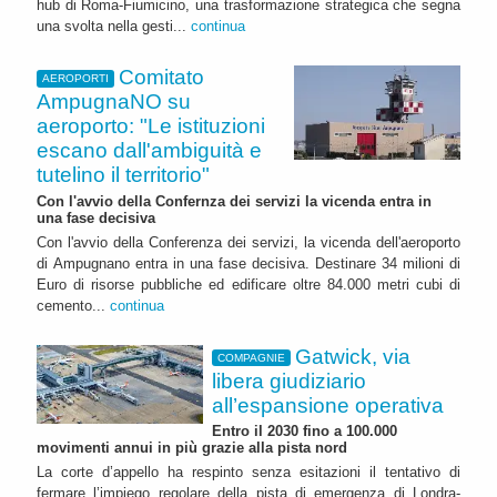
hub di Roma-Fiumicino, una trasformazione strategica che segna
una svolta nella gesti...
continua
Comitato
AEROPORTI
AmpugnaNO su
aeroporto: "Le istituzioni
escano dall'ambiguità e
tutelino il territorio"
Con l'avvio della Confernza dei servizi la vicenda entra in
una fase decisiva
Con l'avvio della Conferenza dei servizi, la vicenda dell'aeroporto
di Ampugnano entra in una fase decisiva. Destinare 34 milioni di
Euro di risorse pubbliche ed edificare oltre 84.000 metri cubi di
cemento...
continua
Gatwick, via
COMPAGNIE
libera giudiziario
all’espansione operativa
Entro il 2030 fino a 100.000
movimenti annui in più grazie alla pista nord
La corte d’appello ha respinto senza esitazioni il tentativo di
fermare l’impiego regolare della pista di emergenza di Londra-