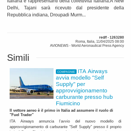
italiana e rappresentanti della collettività italiana.A New
Delhi, Tajani sarà ricevuto dal presidente della
Repubblica indiana, Droupadi Murm...
red/f - 1263280
Roma, Italia, 11/04/2025 08:00
AVIONEWS - World Aeronautical Press Agency
Simili
ITA Airways
COMPAGNIE
avvia modello "Self
Supply" per
approvvigionamento
carburante presso hub
Fiumicino
Il vettore aereo è il primo in Italia ad assumere il ruolo di
"Fuel Trader"
ITA Airways annuncia l’avvio del nuovo modello di
approvvigionamento di carburante “Self Supply” presso il proprio