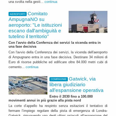
una svolta nella gesti...
continua
Comitato
AEROPORTI
AmpugnaNO su
aeroporto: "Le istituzioni
escano dall'ambiguità e
tutelino il territorio"
Con l'avvio della Confernza dei servizi la vicenda entra in
una fase decisiva
Con l'avvio della Conferenza dei servizi, la vicenda dell'aeroporto
di Ampugnano entra in una fase decisiva. Destinare 34 milioni di
Euro di risorse pubbliche ed edificare oltre 84.000 metri cubi di
cemento...
continua
Gatwick, via
COMPAGNIE
libera giudiziario
all’espansione operativa
Entro il 2030 fino a 100.000
movimenti annui in più grazie alla pista nord
La corte d’appello ha respinto senza esitazioni il tentativo di
fermare l’impiego regolare della pista di emergenza di Londra-
Gatwick, rimuovendo uno degli ultimi ostacoli all’espansione del