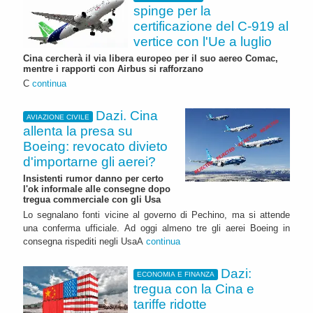
spinge per la
certificazione del C-919 al
vertice con l'Ue a luglio
Cina cercherà il via libera europeo per il suo aereo Comac,
mentre i rapporti con Airbus si rafforzano
C
continua
Dazi. Cina
AVIAZIONE CIVILE
allenta la presa su
Boeing: revocato divieto
d'importarne gli aerei?
Insistenti rumor danno per certo
l'ok informale alle consegne dopo
tregua commerciale con gli Usa
Lo segnalano fonti vicine al governo di Pechino, ma si attende
una conferma ufficiale. Ad oggi almeno tre gli aerei Boeing in
consegna rispediti negli UsaA
continua
Dazi:
ECONOMIA E FINANZA
tregua con la Cina e
tariffe ridotte