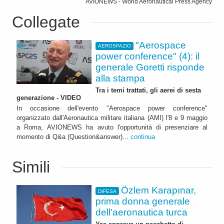
AVIONEWS - World Aeronautical Press Agency
Collegate
"Aerospace
AEROSPAZIO
power conference" (4): il
generale Goretti risponde
alla stampa
Tra i temi trattati, gli aerei di sesta
generazione - VIDEO
In occasione dell'evento "Aerospace power conference"
organizzato dall'Aeronautica militare italiana (AMI) l'8 e 9 maggio
a Roma, AVIONEWS ha avuto l'opportunità di presenziare al
momento di Q&a (Question&answer)...
continua
Simili
Özlem Karapınar,
DIFESA
prima donna generale
dell’aeronautica turca