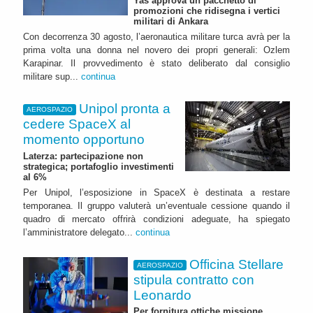
Yas approva un pacchetto di
promozioni che ridisegna i vertici
militari di Ankara
Con decorrenza 30 agosto, l’aeronautica militare turca avrà per la
prima volta una donna nel novero dei propri generali: Ozlem
Karapinar. Il provvedimento è stato deliberato dal consiglio
militare sup...
continua
Unipol pronta a
AEROSPAZIO
cedere SpaceX al
momento opportuno
Laterza: partecipazione non
strategica; portafoglio investimenti
al 6%
Per Unipol, l’esposizione in SpaceX è destinata a restare
temporanea. Il gruppo valuterà un’eventuale cessione quando il
quadro di mercato offrirà condizioni adeguate, ha spiegato
l’amministratore delegato...
continua
Officina Stellare
AEROSPAZIO
stipula contratto con
Leonardo
Per fornitura ottiche missione