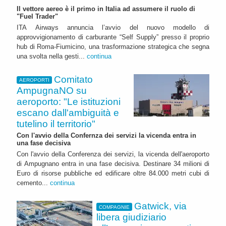
Il vettore aereo è il primo in Italia ad assumere il ruolo di
"Fuel Trader"
ITA Airways annuncia l’avvio del nuovo modello di
approvvigionamento di carburante “Self Supply” presso il proprio
hub di Roma-Fiumicino, una trasformazione strategica che segna
una svolta nella gesti...
continua
Comitato
AEROPORTI
AmpugnaNO su
aeroporto: "Le istituzioni
escano dall'ambiguità e
tutelino il territorio"
Con l'avvio della Confernza dei servizi la vicenda entra in
una fase decisiva
Con l'avvio della Conferenza dei servizi, la vicenda dell'aeroporto
di Ampugnano entra in una fase decisiva. Destinare 34 milioni di
Euro di risorse pubbliche ed edificare oltre 84.000 metri cubi di
cemento...
continua
Gatwick, via
COMPAGNIE
libera giudiziario