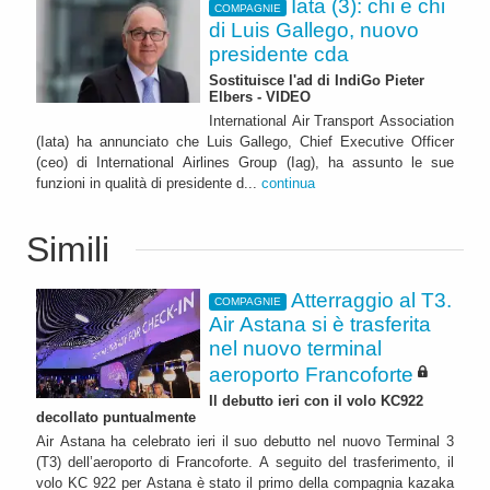
Iata (3): chi e chi
COMPAGNIE
di Luis Gallego, nuovo
presidente cda
Sostituisce l'ad di IndiGo Pieter
Elbers - VIDEO
International Air Transport Association
(Iata) ha annunciato che Luis Gallego, Chief Executive Officer
(ceo) di International Airlines Group (Iag), ha assunto le sue
funzioni in qualità di presidente d...
continua
Simili
Atterraggio al T3.
COMPAGNIE
Air Astana si è trasferita
nel nuovo terminal
aeroporto Francoforte
Il debutto ieri con il volo KC922
decollato puntualmente
Air Astana ha celebrato ieri il suo debutto nel nuovo Terminal 3
(T3) dell’aeroporto di Francoforte. A seguito del trasferimento, il
volo KC 922 per Astana è stato il primo della compagnia kazaka