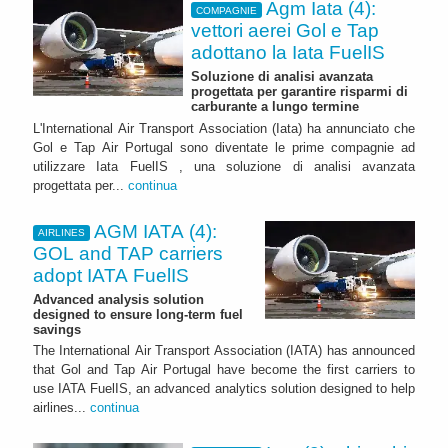
Agm Iata (4):
COMPAGNIE
vettori aerei Gol e Tap
adottano la Iata FuelIS
Soluzione di analisi avanzata
progettata per garantire risparmi di
carburante a lungo termine
L'International Air Transport Association (Iata) ha annunciato che
Gol e Tap Air Portugal sono diventate le prime compagnie ad
utilizzare Iata FuelIS , una soluzione di analisi avanzata
progettata per...
continua
AGM IATA (4):
AIRLINES
GOL and TAP carriers
adopt IATA FuelIS
Advanced analysis solution
designed to ensure long-term fuel
savings
The International Air Transport Association (IATA) has announced
that Gol and Tap Air Portugal have become the first carriers to
use IATA FuelIS, an advanced analytics solution designed to help
airlines...
continua