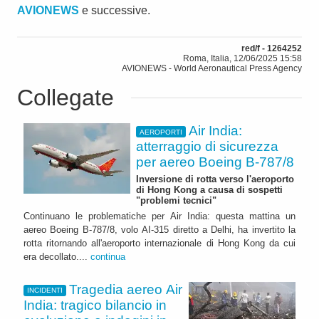
AVIONEWS
e successive.
red/f - 1264252
Roma, Italia, 12/06/2025 15:58
AVIONEWS - World Aeronautical Press Agency
Collegate
Air India:
AEROPORTI
atterraggio di sicurezza
per aereo Boeing B-787/8
Inversione di rotta verso l'aeroporto
di Hong Kong a causa di sospetti
"problemi tecnici"
Continuano le problematiche per Air India: questa mattina un
aereo Boeing B-787/8, volo AI-315 diretto a Delhi, ha invertito la
rotta ritornando all'aeroporto internazionale di Hong Kong da cui
era decollato....
continua
Tragedia aereo Air
INCIDENTI
India: tragico bilancio in