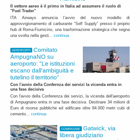
Il vettore aereo è il primo in Italia ad assumere il ruolo di
"Fuel Trader"
ITA Airways annuncia l’avvio del nuovo modello di
approvvigionamento di carburante “Self Supply” presso il proprio
hub di Roma-Fiumicino, una trasformazione strategica che segna
una svolta nella gesti...
continua
Comitato
AEROPORTI
AmpugnaNO su
aeroporto: "Le istituzioni
escano dall'ambiguità e
tutelino il territorio"
Con l'avvio della Confernza dei servizi la vicenda entra in
una fase decisiva
Con l'avvio della Conferenza dei servizi, la vicenda dell'aeroporto
di Ampugnano entra in una fase decisiva. Destinare 34 milioni di
Euro di risorse pubbliche ed edificare oltre 84.000 metri cubi di
cemento...
continua
Gatwick, via
COMPAGNIE
libera giudiziario