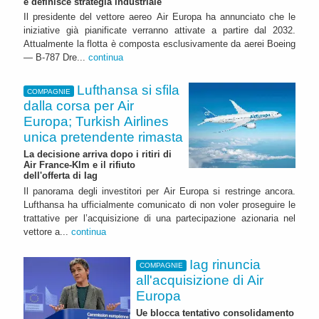
e definisce strategia industriale
Il presidente del vettore aereo Air Europa ha annunciato che le
iniziative già pianificate verranno attivate a partire dal 2032.
Attualmente la flotta è composta esclusivamente da aerei Boeing
— B-787 Dre...
continua
Lufthansa si sfila
COMPAGNIE
dalla corsa per Air
Europa; Turkish Airlines
unica pretendente rimasta
La decisione arriva dopo i ritiri di
Air France-Klm e il rifiuto
dell'offerta di Iag
Il panorama degli investitori per Air Europa si restringe ancora.
Lufthansa ha ufficialmente comunicato di non voler proseguire le
trattative per l’acquisizione di una partecipazione azionaria nel
vettore a...
continua
Iag rinuncia
COMPAGNIE
all'acquisizione di Air
Europa
Ue blocca tentativo consolidamento