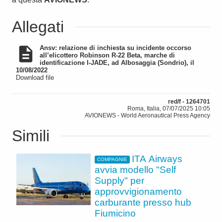
Allegati
Ansv: relazione di inchiesta su incidente occorso
all’elicottero Robinson R-22 Beta, marche di
identificazione I-JADE, ad Albosaggia (Sondrio), il
10/08/2022
Download file
red/f - 1264701
Roma, Italia, 07/07/2025 10:05
AVIONEWS - World Aeronautical Press Agency
Simili
ITA Airways
COMPAGNIE
avvia modello "Self
Supply" per
approvvigionamento
carburante presso hub
Fiumicino