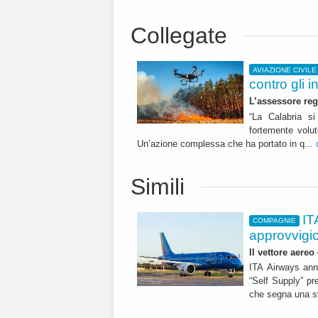
Collegate
AVIAZIONE CIVILE
contro gli i
L’assessore reg
“La Calabria s
fortemente volut
Un’azione complessa che ha portato in q...
Simili
IT
COMPAGNIE
approvvigi
Il vettore aereo
ITA Airways ann
“Self Supply” pr
che segna una sv