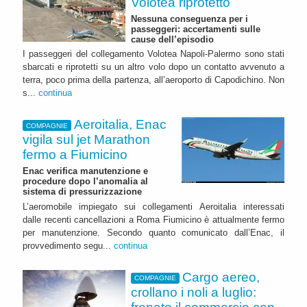
Volotea riprotetto
Nessuna conseguenza per i
passeggeri: accertamenti sulle
cause dell’episodio
I passeggeri del collegamento Volotea Napoli-Palermo sono stati
sbarcati e riprotetti su un altro volo dopo un contatto avvenuto a
terra, poco prima della partenza, all’aeroporto di Capodichino. Non
s...
continua
Aeroitalia, Enac
COMPAGNIE
vigila sul jet Marathon
fermo a Fiumicino
Enac verifica manutenzione e
procedure dopo l’anomalia al
sistema di pressurizzazione
L’aeromobile impiegato sui collegamenti Aeroitalia interessati
dalle recenti cancellazioni a Roma Fiumicino è attualmente fermo
per manutenzione. Secondo quanto comunicato dall’Enac, il
provvedimento segu...
continua
Cargo aereo,
COMPAGNIE
crollano i noli a luglio: