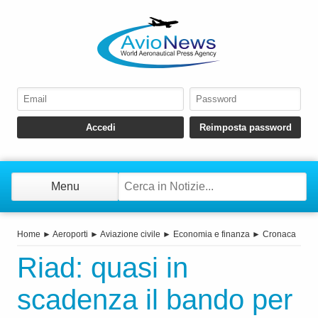
Menu
Home
►
Aeroporti
►
Aviazione civile
►
Economia e finanza
►
Cronaca
Riad: quasi in
scadenza il bando per