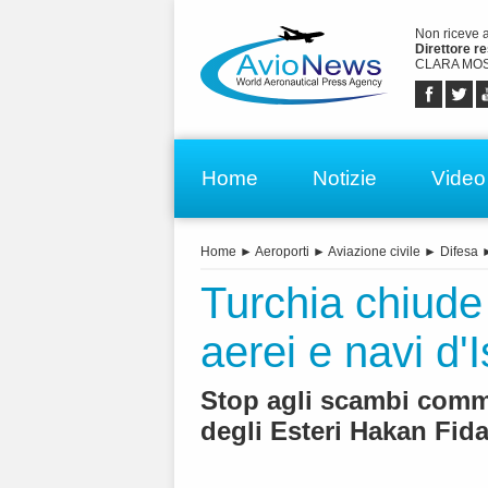
Non riceve 
Direttore r
CLARA MOS
Home
Notizie
Video
Home
►
Aeroporti
►
Aviazione civile
►
Difesa
Turchia chiude
aerei e navi d'
Stop agli scambi comme
degli Esteri Hakan Fid