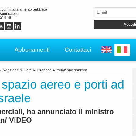
alcun finanziamento pubblico
esponsabile:
CHINI
Abbonamenti
Contattaci
►
Aviazione militare
►
Cronaca
►
Aviazione sportiva
 spazio aereo e porti ad
Israele
rciali, ha annunciato il ministro
an/ VIDEO