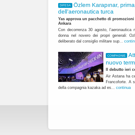
Özlem Karapınar, prim
DIFESA
dell’aeronautica turca
Yas approva un pacchetto di promozioni ch
Ankara
Con decorrenza 30 agosto, l’aeronautica m
donna nel novero dei propri generali: Oz
deliberato dal consiglio militare sup...
conti
At
COMPAGNIE
nuovo term
Il debutto ieri
Air Astana ha ce
Francoforte. A s
della compagnia kazaka ad es...
continua