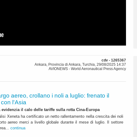
cdv - 1265367
Ankara, Provincia di Ankara, Turchia, 29/08/2025 14:37
AVIONEWS - World Aeronautical Press Agency
rgo aereo, crollano i noli a luglio: frenato il
con l'Asia
 evidenzia il calo delle tariffe sulla rotta Cina-Europa
lisi Xeneta ha certificato un netto rallentamento nella crescita dei noli
orto aereo merci a livello globale durante il mese di luglio. Il settore
erea...
continua