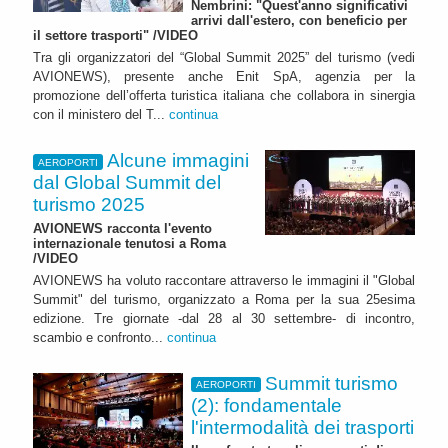
Nembrini: "Quest'anno significativi
arrivi dall'estero, con beneficio per
il settore trasporti" /VIDEO
Tra gli organizzatori del “Global Summit 2025” del turismo (vedi
AVIONEWS), presente anche Enit SpA, agenzia per la
promozione dell’offerta turistica italiana che collabora in sinergia
con il ministero del T...
continua
Alcune immagini
AEROPORTI
dal Global Summit del
turismo 2025
AVIONEWS racconta l'evento
internazionale tenutosi a Roma
/VIDEO
AVIONEWS ha voluto raccontare attraverso le immagini il "Global
Summit" del turismo, organizzato a Roma per la sua 25esima
edizione. Tre giornate -dal 28 al 30 settembre- di incontro,
scambio e confronto...
continua
Summit turismo
AEROPORTI
(2): fondamentale
l'intermodalità dei trasporti