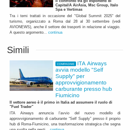
Il confronto tra gli esponenti di
Capital/A AirAsia, Msc Group, Italo
Spa e Vertimas
Tra i temi trattati in occasione del "Global Summit 2025" del
turismo, organizzato a Roma dal 28 al 30 settembre (vedi
AVIONEWS), anche il settore dei trasporti in relazione al viaggio.
A questo argomento...
continua
Simili
ITA Airways
COMPAGNIE
avvia modello "Self
Supply" per
approvvigionamento
carburante presso hub
Fiumicino
Il vettore aereo è il primo in Italia ad assumere il ruolo di
"Fuel Trader"
ITA Airways annuncia l’avvio del nuovo modello di
approvvigionamento di carburante “Self Supply” presso il proprio
hub di Roma-Fiumicino, una trasformazione strategica che segna
una svolta nella gesti...
continua