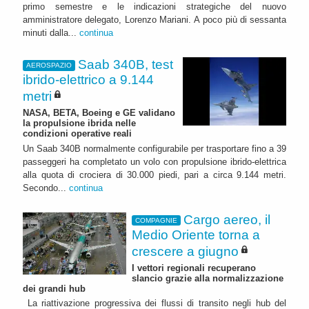
primo semestre e le indicazioni strategiche del nuovo
amministratore delegato, Lorenzo Mariani. A poco più di sessanta
minuti dalla...
continua
Saab 340B, test
AEROSPAZIO
ibrido-elettrico a 9.144
metri
NASA, BETA, Boeing e GE validano
la propulsione ibrida nelle
condizioni operative reali
Un Saab 340B normalmente configurabile per trasportare fino a 39
passeggeri ha completato un volo con propulsione ibrido-elettrica
alla quota di crociera di 30.000 piedi, pari a circa 9.144 metri.
Secondo...
continua
Cargo aereo, il
COMPAGNIE
Medio Oriente torna a
crescere a giugno
I vettori regionali recuperano
slancio grazie alla normalizzazione
dei grandi hub
La riattivazione progressiva dei flussi di transito negli hub del