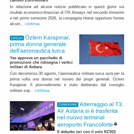
cambio Euro-dollaro
In relazione ad alcune notizie pubblicate in questi giorni sui
risultati economico-finanziari di ITA Airways nel secondo trimestre
e nel primo semestre 2026, la compagnia ritiene opportuno fornire
alcuni...
continua
Özlem Karapınar,
DIFESA
prima donna generale
dell’aeronautica turca
Yas approva un pacchetto di
promozioni che ridisegna i vertici
militari di Ankara
Con decorrenza 30 agosto, l’aeronautica militare turca avrà per la
prima volta una donna nel novero dei propri generali: Ozlem
Karapinar. Il provvedimento è stato deliberato dal consiglio
militare sup...
continua
Atterraggio al T3.
COMPAGNIE
Air Astana si è trasferita
nel nuovo terminal
aeroporto Francoforte
Il debutto ieri con il volo KC922