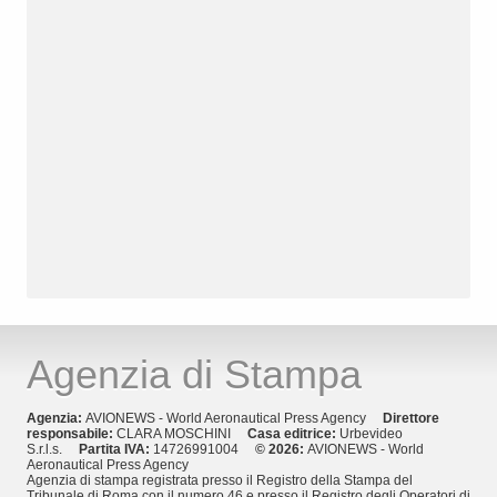
Agenzia di Stampa
Agenzia:
AVIONEWS - World Aeronautical Press Agency
Direttore
responsabile:
CLARA MOSCHINI
Casa editrice:
Urbevideo
S.r.l.s.
Partita IVA:
14726991004
© 2026:
AVIONEWS - World
Aeronautical Press Agency
Agenzia di stampa registrata presso il Registro della Stampa del
Tribunale di Roma con il numero 46 e presso il Registro degli Operatori di