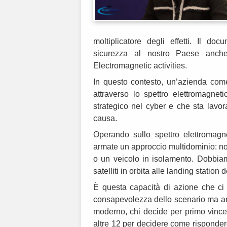
moltiplicatore degli effetti. Il d
sicurezza al nostro Paese anche
Electromagnetic activities.
In questo contesto, un’azienda come 
attraverso lo spettro elettromagnet
strategico nel cyber e che sta lavo
causa.
Operando sullo spettro elettromag
armate un approccio multidominio: n
o un veicolo in isolamento. Dobbiam
satelliti in orbita alle landing station
È questa capacità di azione che ci 
consapevolezza dello scenario ma anch
moderno, chi decide per primo vince
altre 12 per decidere come rispondere