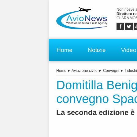
Non riceve 
Direttore r
CLARA MOS
Home
Notizie
Video
Home
►
Aviazione civile
►
Convegni
►
Industr
Domitilla Benig
convegno Spa
La seconda edizione è 