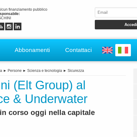
alcun finanziamento pubblico
esponsabile:
CHINI
Abbonamenti
Contattaci
ia
►
Persone
►
Scienza e tecnologia
►
Sicurezza
ni (Elt Group) al
ce & Underwater
in corso oggi nella capitale