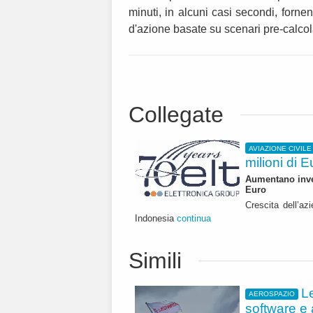
minuti, in alcuni casi secondi, forn
d'azione basate su scenari pre-calcola
Collegate
AVIAZIONE CIVILE
milioni di 
Aumentano inves
Euro
Crescita dell’az
Indonesia
continua
Simili
L
AEROSPAZIO
software e 