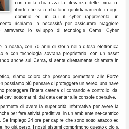
con molta chiarezza la rilevanza delle minacce
ibride che si combattono quotidianamente in ogni
dominio ed in cui il cyber rappresenta un
ocumento richiama la necessità per assicurare maggiore
 attraverso lo sviluppo di tecnologie Cema, Cyber
la nostra, con 70 anni di storia nella difesa elettronica
ico e con tecnologia sovrana proprietaria, con un asset
rando anche sul Cema, si sente direttamente chiamata in
netico, siamo coloro che possono permettere alle Forze
on possiamo più pensare di proteggere un aereo, una nave
o proteggere l'intera catena di comando e controllo, dai
 dei cavi sottomarini, dai data center alle console operative.
permette di avere la superiorità informativa per avere la
e per fare attività predittiva. In un ambiente net-centrico
. Se impiego 24 ore per capire che sono sotto attacco ed
, ho già perso. I nostri sistemi comprimono questo ciclo a