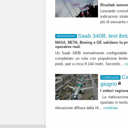
Risultati semest
Leonardo consoli
indicazioni str
più di sessanta m
Saab 340B, test ibrid
AEROSPAZIO
NASA, BETA, Boeing e GE validano la pro
operative reali
Un Saab 340B normalmente configurabile 
completato un volo con propulsione ibrido-
piedi, pari a circa 9.144 metri. Secondo...
c
Ca
COMPAGNIE
giugno
I vettori regio
La riattivazion
riportato in terr
rilevazione diffusa dalla IA...
continua