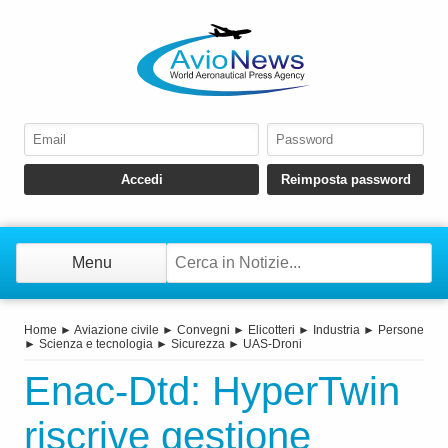
Menu
Home
►
Aviazione civile
►
Convegni
►
Elicotteri
►
Industria
►
Persone
►
Scienza e tecnologia
►
Sicurezza
►
UAS-Droni
Enac-Dtd: HyperTwin
riscrive gestione