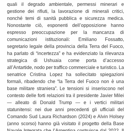
quali il degrado ambientale, permessi minerari e
gestione dei rifiuti, la lavorazione di minerali critici,
nonché temi di sanità pubblica e sicurezza medica.
Nonostante ciò, esponenti dell’opposizione hanno
espresso preoccupazione per la mancanza di
comunicazioni istituzionali: Emiliano Fossatto,
segretario legale della provincia della Terra del Fuoco,
ha parlato di “incertezza” e ha evidenziato la rilevanza
strategica di Ushuaia come porta d’accesso
all’Antartide, nodo per traffico commerciale e turistico. La
senatrice Cristina Lopez ha sollecitato spiegazioni
formali, ribadendo che “la Terra del Fuoco non è una
base militare straniera”. Le tensioni si inseriscono nel
contesto delle forti relazioni tra il presidente Javier Milei
— alleato di Donald Trump — e i vertici militari
statunitensi: nei due anni precedenti gli ufficiali del
Comando Sud Laura Richardson (2024) e Alvin Holsey
(anno scorso) hanno già visitato il progetto della Base
Navale Integrata che l’Argentina costruisce dal 2022. Il