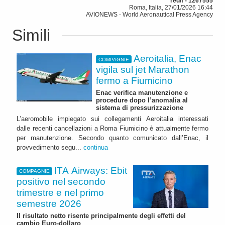
red/f - 1267555
Roma, Italia, 27/01/2026 16:44
AVIONEWS - World Aeronautical Press Agency
Simili
Aeroitalia, Enac
COMPAGNIE
vigila sul jet Marathon
fermo a Fiumicino
Enac verifica manutenzione e
procedure dopo l’anomalia al
sistema di pressurizzazione
L’aeromobile impiegato sui collegamenti Aeroitalia interessati
dalle recenti cancellazioni a Roma Fiumicino è attualmente fermo
per manutenzione. Secondo quanto comunicato dall’Enac, il
provvedimento segu...
continua
ITA Airways: Ebit
COMPAGNIE
positivo nel secondo
trimestre e nel primo
semestre 2026
Il risultato netto risente principalmente degli effetti del
cambio Euro-dollaro