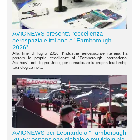
AVIONEWS presenta l'eccellenza
aerospaziale italiana a "Farnborough
2026"
Alla fine di luglio 2026, l'industria aerospaziale italiana ha
portato le proprie eccellenze al "Farnborough International
Airshow", nel Regno Unito, per consolidare la propria leadership
tecnologica nel...
AVIONEWS per Leonardo a "Farnborough
2026": espansione globale e multidominio