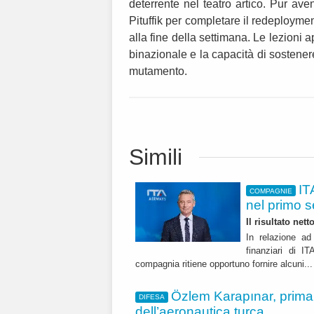
deterrente nel teatro artico. Pur ave
Pituffik per completare il redeployme
alla fine della settimana. Le lezioni
binazionale e la capacità di sostener
mutamento.
Simili
IT
COMPAGNIE
nel primo 
Il risultato net
In relazione ad 
finanziari di 
compagnia ritiene opportuno fornire alcuni..
Özlem Karapınar, prim
DIFESA
dell’aeronautica turca