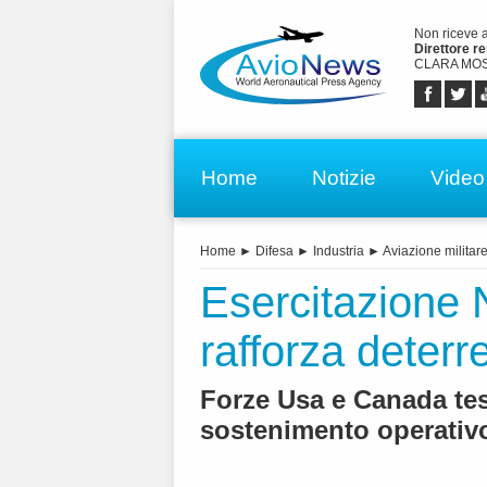
Non riceve 
Direttore r
CLARA MOS
Home
Notizie
Video
Home
►
Difesa
►
Industria
►
Aviazione militar
Esercitazione 
rafforza deterr
Forze Usa e Canada test
sostenimento operativo