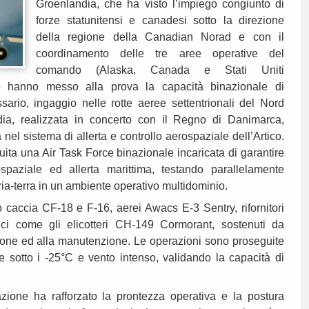
Groenlandia, che ha visto l’impiego congiunto di
forze statunitensi e canadesi sotto la direzione
della regione della Canadian Norad e con il
coordinamento delle tre aree operative del
comando (Alaska, Canada e Stati Uniti
te hanno messo alla prova la capacità binazionale di
sario, ingaggio nelle rotte aeree settentrionali del Nord
dia, realizzata in concerto con il Regno di Danimarca,
la nel sistema di allerta e controllo aerospaziale dell’Artico.
uita una Air Task Force binazionale incaricata di garantire
ospaziale ed allerta marittima, testando parallelamente
 aria-terra in un ambiente operativo multidominio.
o caccia CF-18 e F-16, aerei Awacs E-3 Sentry, rifornitori
ci come gli elicotteri CH-149 Cormorant, sostenuti da
sione ed alla manutenzione. Le operazioni sono proseguite
 sotto i -25°C e vento intenso, validando la capacità di
zione ha rafforzato la prontezza operativa e la postura