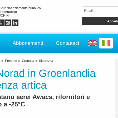
alcun finanziamento pubblico
esponsabile:
CHINI
Abbonamenti
Contattaci
e
►
Persone
►
Cronaca
►
Sicurezza
Norad in Groenlandia
enza artica
ano aerei Awacs, rifornitori e
 a -25°C