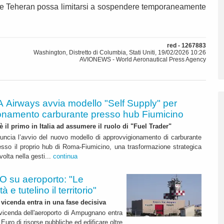
che Teheran possa limitarsi a sospendere temporaneamente
red - 1267883
Washington, Distretto di Columbia, Stati Uniti, 19/02/2026 10:26
AVIONEWS - World Aeronautical Press Agency
A Airways avvia modello "Self Supply" per
onamento carburante presso hub Fiumicino
 è il primo in Italia ad assumere il ruolo di "Fuel Trader"
uncia l’avvio del nuovo modello di approvvigionamento di carburante
esso il proprio hub di Roma-Fiumicino, una trasformazione strategica
olta nella gesti...
continua
 su aeroporto: "Le
 e tutelino il territorio"
 vicenda entra in una fase decisiva
a vicenda dell'aeroporto di Ampugnano entra
 Euro di risorse pubbliche ed edificare oltre