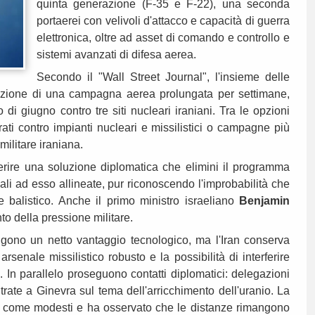
quinta generazione (F-35 e F-22), una seconda
portaerei con velivoli d'attacco e capacità di guerra
elettronica, oltre ad asset di comando e controllo e
sistemi avanzati di difesa aerea.
Secondo il "Wall Street Journal", l'insieme delle
onduzione di una campagna aerea prolungata per settimane,
o di giugno contro tre siti nucleari iraniani. Tra le opzioni
irati contro impianti nucleari e missilistici o campagne più
-militare iraniana.
erire una soluzione diplomatica che elimini il programma
ali ad esso allineate, pur riconoscendo l'improbabilità che
te balistico. Anche il primo ministro israeliano
Benjamin
o della pressione militare.
gono un netto vantaggio tecnologico, ma l'Iran conserva
arsenale missilistico robusto e la possibilità di interferire
z. In parallelo proseguono contatti diplomatici: delegazioni
rate a Ginevra sul tema dell'arricchimento dell'uranio. La
i come modesti e ha osservato che le distanze rimangono