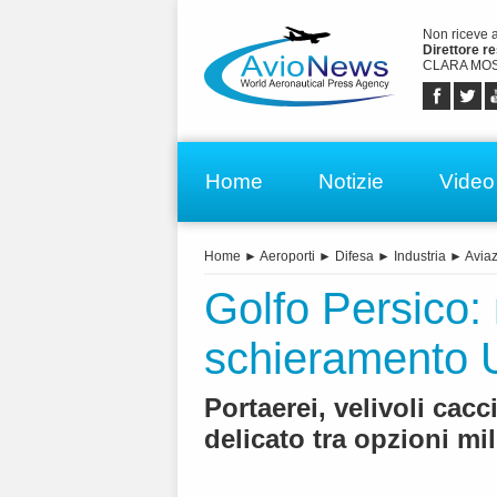
Non riceve 
Direttore r
CLARA MOS
Home
Notizie
Video
Home
►
Aeroporti
►
Difesa
►
Industria
►
Aviaz
Golfo Persico:
schieramento U
Portaerei, velivoli cacci
delicato tra opzioni mil