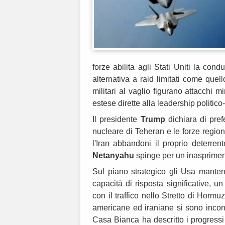
forze abilita agli Stati Uniti la c
alternativa a raid limitati come quell
militari al vaglio figurano attacchi m
estese dirette alla leadership politico
Il presidente
Trump
dichiara di pref
nucleare di Teheran e le forze region
l'Iran abbandoni il proprio deterren
Netanyahu
spinge per un inaspriment
Sul piano strategico gli Usa manten
capacità di risposta significative, un 
con il traffico nello Stretto di Hormu
americane ed iraniane si sono incont
Casa Bianca ha descritto i progress