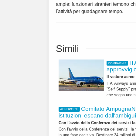
ampie; funzionari stranieri temono 
l'attività per guadagnare tempo.
Simili
IT
COMPAGNIE
approvvigi
Il vettore aereo
ITA Airways ann
“Self Supply” pr
che segna una sv
Comitato AmpugnaNO
AEROPORTI
istituzioni escano dall'ambiguità
Con l'avvio della Confernza dei servizi la
Con l'avvio della Conferenza dei servizi, l
in una fase decisiva. Destinare 34 milioni di