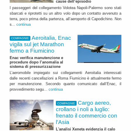
cause dell’episodio
I passeggeri del collegamento Volotea Napoli-Palermo sono stati
sbarcati e riprotetti su un altro volo dopo un contatto avvenuto a
terra, poco prima della partenza, all’aeroporto di Capodichino. Non
s...
continua
Aeroitalia, Enac
COMPAGNIE
vigila sul jet Marathon
fermo a Fiumicino
Enac verifica manutenzione e
procedure dopo l’anomalia al
sistema di pressurizzazione
L’aeromobile impiegato sui collegamenti Aeroitalia interessati
dalle recenti cancellazioni a Roma Fiumicino è attualmente fermo
per manutenzione. Secondo quanto comunicato dall’Enac, il
provvedimento segu...
continua
Cargo aereo,
COMPAGNIE
crollano i noli a luglio:
frenato il commercio con
l'Asia
L'analisi Xeneta evidenzia il calo