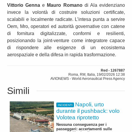
Vittorio Genna
e
Mauro Romano
di Ala evidenziano
invece la volontà di costruire soluzioni certificate,
scalabili e localmente radicate. L’intesa punta a servire
Oem, Mro, operatori ed autorità governative con catene
di fornitura digitalizzate, conformi e resilienti,
posizionando la joint‑venture come integratore capace
di rispondere alle esigenze di un ecosistema
aerospaziale e della difesa in rapida trasformazione.
Red - 1267887
Roma, RM, Italia, 19/02/2026 12:38
AVIONEWS - World Aeronautical Press Agency
Simili
Napoli, urto
INCIDENTI
durante il pushback: volo
Volotea riprotetto
Nessuna conseguenza per i
passeggeri: accertamenti sulle