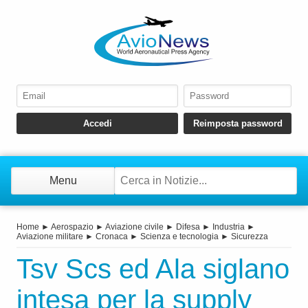
Menu
Home
►
Aerospazio
►
Aviazione civile
►
Difesa
►
Industria
►
Aviazione militare
►
Cronaca
►
Scienza e tecnologia
►
Sicurezza
Tsv Scs ed Ala siglano
intesa per la supply