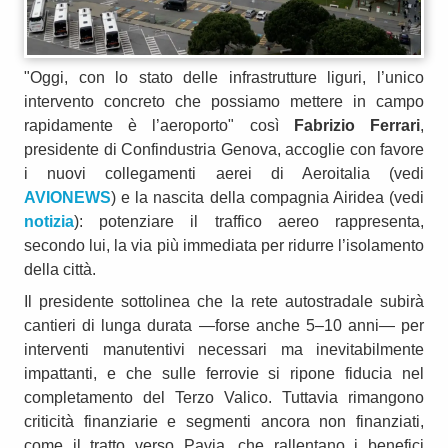
"Oggi, con lo stato delle infrastrutture liguri, l’unico
intervento concreto che possiamo mettere in campo
rapidamente è l’aeroporto" così
Fabrizio Ferrari
,
presidente di Confindustria Genova, accoglie con favore
i nuovi collegamenti aerei di Aeroitalia (vedi
AVIONEWS
) e la nascita della compagnia Airidea (vedi
notizia
): potenziare il traffico aereo rappresenta,
secondo lui, la via più immediata per ridurre l’isolamento
della città.
Il presidente sottolinea che la rete autostradale subirà
cantieri di lunga durata —forse anche 5–10 anni— per
interventi manutentivi necessari ma inevitabilmente
impattanti, e che sulle ferrovie si ripone fiducia nel
completamento del Terzo Valico. Tuttavia rimangono
criticità finanziarie e segmenti ancora non finanziati,
come il tratto verso Pavia, che rallentano i benefici