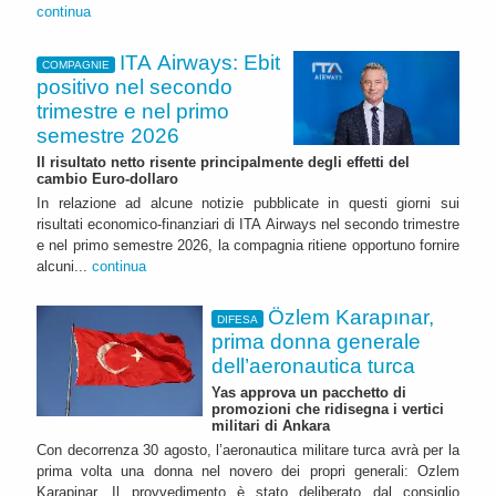
continua
ITA Airways: Ebit
COMPAGNIE
positivo nel secondo
trimestre e nel primo
semestre 2026
Il risultato netto risente principalmente degli effetti del
cambio Euro-dollaro
In relazione ad alcune notizie pubblicate in questi giorni sui
risultati economico-finanziari di ITA Airways nel secondo trimestre
e nel primo semestre 2026, la compagnia ritiene opportuno fornire
alcuni...
continua
Özlem Karapınar,
DIFESA
prima donna generale
dell’aeronautica turca
Yas approva un pacchetto di
promozioni che ridisegna i vertici
militari di Ankara
Con decorrenza 30 agosto, l’aeronautica militare turca avrà per la
prima volta una donna nel novero dei propri generali: Ozlem
Karapinar. Il provvedimento è stato deliberato dal consiglio