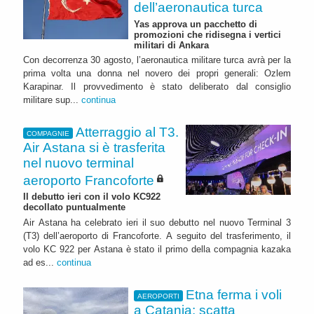
dell’aeronautica turca
Yas approva un pacchetto di
promozioni che ridisegna i vertici
militari di Ankara
Con decorrenza 30 agosto, l’aeronautica militare turca avrà per la
prima volta una donna nel novero dei propri generali: Ozlem
Karapinar. Il provvedimento è stato deliberato dal consiglio
militare sup...
continua
Atterraggio al T3.
COMPAGNIE
Air Astana si è trasferita
nel nuovo terminal
aeroporto Francoforte
Il debutto ieri con il volo KC922
decollato puntualmente
Air Astana ha celebrato ieri il suo debutto nel nuovo Terminal 3
(T3) dell’aeroporto di Francoforte. A seguito del trasferimento, il
volo KC 922 per Astana è stato il primo della compagnia kazaka
ad es...
continua
Etna ferma i voli
AEROPORTI
a Catania: scatta