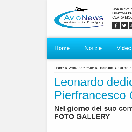
Non riceve 
Direttore r
CLARA MOS
Home
Notizie
Video
Home
►
Aviazione civile
►
Industria
►
Ultime n
Leonardo dedic
Pierfrancesco 
Nel giorno del suo com
FOTO GALLERY