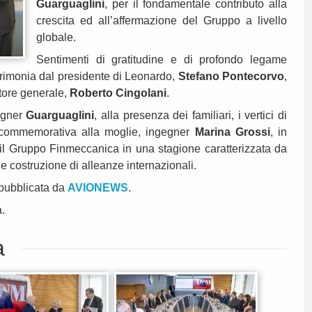
Guarguaglini
, per il fondamentale contributo alla
crescita ed all’affermazione del Gruppo a livello
globale.
Sentimenti di gratitudine e di profondo legame
erimonia dal presidente di Leonardo,
Stefano Pontecorvo
,
ttore generale,
Roberto Cingolani
.
egner
Guarguaglini
, alla presenza dei familiari, i vertici di
commemorativa alla moglie, ingegner
Marina Grossi
, in
il Gruppo Finmeccanica in una stagione caratterizzata da
 e costruzione di alleanze internazionali.
 pubblicata da
AVIONEWS
.
a.
a