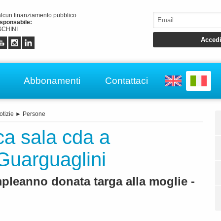
alcun finanziamento pubblico
esponsabile:
CHINI
Abbonamenti
Contattaci
otizie
►
Persone
a sala cda a
Guarguaglini
pleanno donata targa alla moglie -