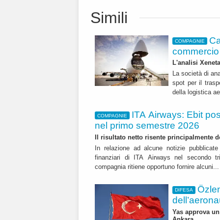
Simili
Ca
COMPAGNIE
commercio 
L'analisi Xeneta
La società di ana
spot per il trasp
della logistica a
ITA Airways: Ebit pos
COMPAGNIE
nel primo semestre 2026
Il risultato netto risente principalmente 
In relazione ad alcune notizie pubblicate 
finanziari di ITA Airways nel secondo t
compagnia ritiene opportuno fornire alcuni..
Özle
DIFESA
dell’aerona
Yas approva un 
Ankara