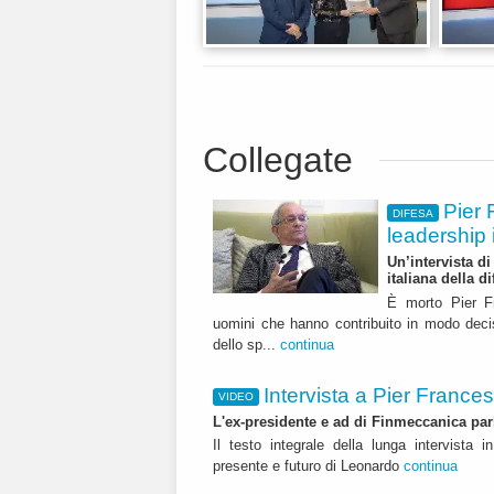
Collegate
Pier 
DIFESA
leadership 
Un’intervista d
italiana della d
È morto Pier Fr
uomini che hanno contribuito in modo decisiv
dello sp...
continua
Intervista a Pier France
VIDEO
L'ex-presidente e ad di Finmeccanica pa
Il testo integrale della lunga intervista 
presente e futuro di Leonardo
continua