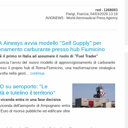
red - 1268083
Parigi, Francia, 04/03/2026 13:18
AVIONEWS - World Aeronautical Press Agency
A Airways avvia modello "Self Supply" per
onamento carburante presso hub Fiumicino
 è il primo in Italia ad assumere il ruolo di "Fuel Trader"
uncia l’avvio del nuovo modello di approvvigionamento di carburante
esso il proprio hub di Roma-Fiumicino, una trasformazione strategica
olta nella gesti...
continua
 su aeroporto: "Le
 e tutelino il territorio"
 vicenda entra in una fase decisiva
a vicenda dell'aeroporto di Ampugnano entra
 Euro di risorse pubbliche ed edificare oltre