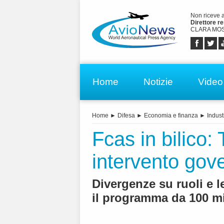
Non riceve 
Direttore r
CLARA MOS
Home
Notizie
Video
Home
►
Difesa
►
Economia e finanza
►
Indust
Fcas in bilico:
intervento gov
Divergenze su ruoli e 
il programma da 100 mi