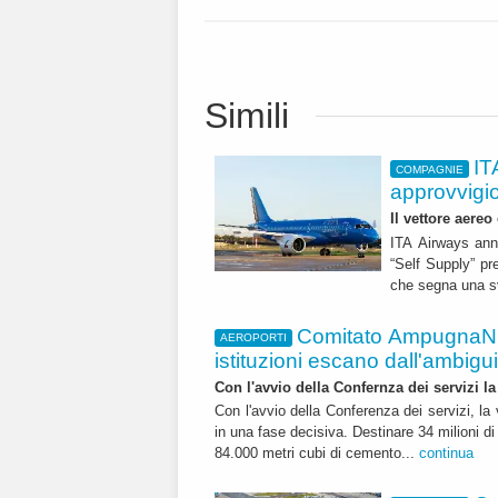
Simili
IT
COMPAGNIE
approvvigi
Il vettore aereo
ITA Airways ann
“Self Supply” pr
che segna una sv
Comitato AmpugnaNO
AEROPORTI
istituzioni escano dall'ambiguità
Con l'avvio della Confernza dei servizi la
Con l'avvio della Conferenza dei servizi, l
in una fase decisiva. Destinare 34 milioni di
84.000 metri cubi di cemento...
continua