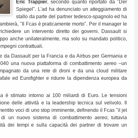
Éric Trappier
, secondo quanto riportato da "Der
Spiegel". L'ad ha denunciato un atteggiamento di
stallo da parte del partner tedesco-spagnolo ed ha
ambierà, "Il Fcas è praticamente morto". Per il manager le
richiedere un intervento diretto dei governi. Dassault si
luppo anche unilateralmente, ma solo su mandato politico,
 impegni contrattuali.
te da Dassault per la Francia e da Airbus per Germania e
 2040 una nuova piattaforma di combattimento aereo –un
ompagnato da una rete di droni e da una cloud militare
 Rafale ed Eurofighter e ridurre la dipendenza europea da
 è stimato intorno ai 100 miliardi di Euro. Le tensioni
ione delle attività e la leadership tecnica sul velivolo. Il
ntito voci di uno stop imminente, definendo il Fcas "il jet
a di un nuovo sistema di combattimento aereo; tuttavia
lità dei tempi e sulla capacità dei partner di trovare un