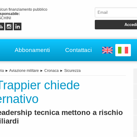
alcun finanziamento pubblico
esponsabile:
CHINI
Abbonamenti
Contattaci
ria
►
Aviazione militare
►
Cronaca
►
Sicurezza
 Trappier chiede
ernativo
leadership tecnica mettono a rischio
liardi